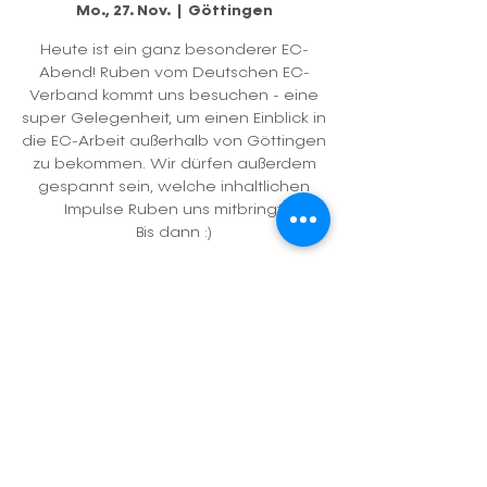
Mo., 27. Nov.
  |  
Göttingen
Heute ist ein ganz besonderer EC-
Abend! Ruben vom Deutschen EC-
Verband kommt uns besuchen - eine
super Gelegenheit, um einen Einblick in
die EC-Arbeit außerhalb von Göttingen
zu bekommen. Wir dürfen außerdem
gespannt sein, welche inhaltlichen
Impulse Ruben uns mitbringt.
Bis dann :)
Zeit & Ort
27. Nov. 2023, 19:30
Göttingen, Bürgerstraße 16, 37073
Göttingen, Deutschland