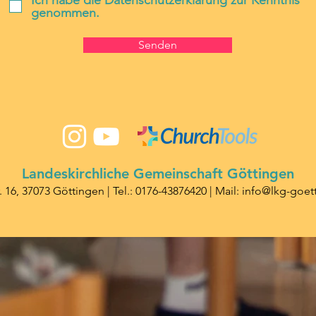
Ich habe die Datenschutzerklärung zur Kenntnis
genommen.
Senden
Landeskirchliche Gemeinschaft Göttingen
. 16, 37073 Göttingen | Tel.:
0176-43876420
| Mail:
info@lkg-goet