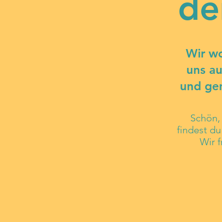
de
Wir w
uns au
und gem
Schön, 
findest d
Wir f