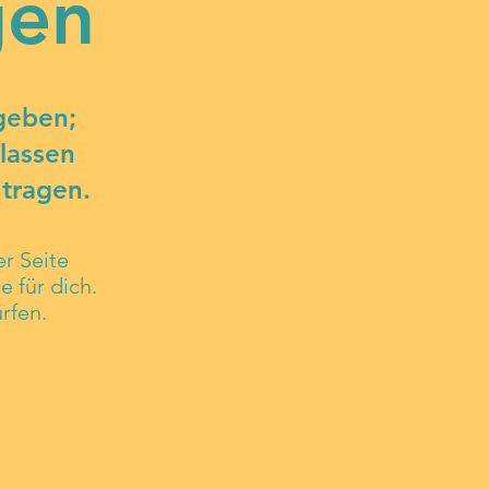
gen
geben;
lassen
tragen.
r Seite
 für dich.
rfen.